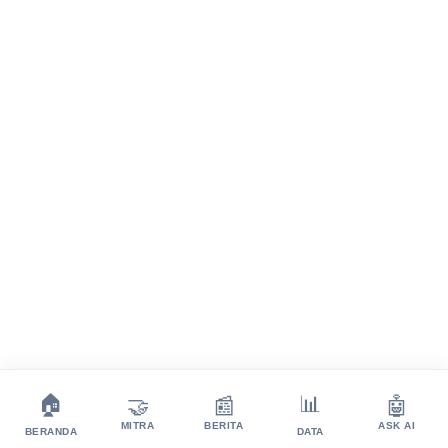
💬
🏠
📊
🤝
📰
🤖
MITRA
BERITA
ASK AI
BERANDA
DATA