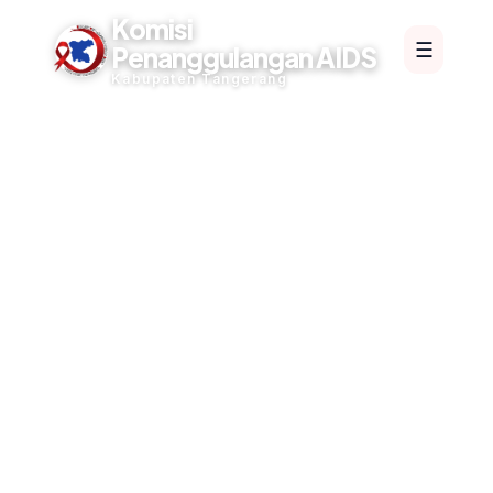
Komisi
☰
Penanggulangan AIDS
Kabupaten Tangerang