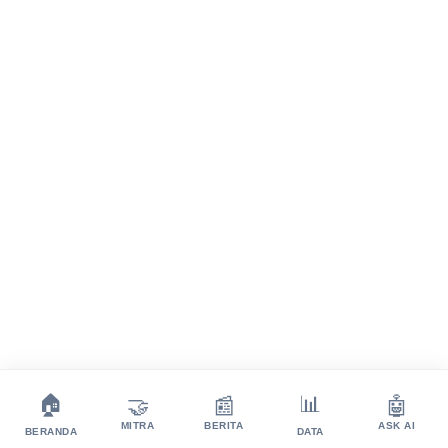
💬
🏠
📊
🤝
📰
🤖
MITRA
BERITA
ASK AI
BERANDA
DATA