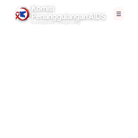
Komisi
☰
Penanggulangan AIDS
Kabupaten Tangerang