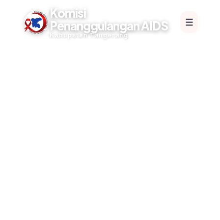
Komisi
☰
Penanggulangan AIDS
Kabupaten Tangerang