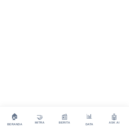
💬
🏠
📊
🤝
📰
🤖
MITRA
BERITA
ASK AI
BERANDA
DATA